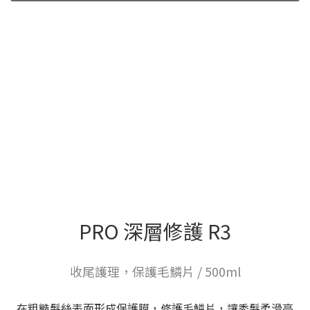
PRO 深層修護 R3
收尾護理，保護毛鱗片 / 500ml
在粗糙髮絲表面形成保護膜，修護毛鱗片，讓秀髮柔滑亮