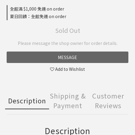
全館滿 $1,000 免運 on order
夏日回饋：全館免運 on order
Sold Out
Please message the shop owner for order details.
MESSAGE
Add to Wishlist
Shipping &
Customer
Description
Payment
Reviews
Description