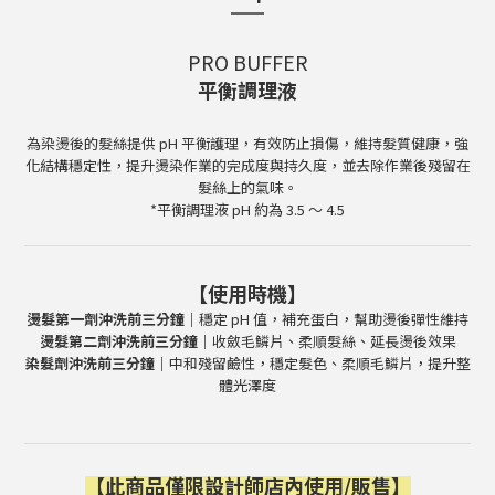
PRO BUFFER
平衡調理液
為染燙後的髮絲提供 pH 平衡護理，有效防止損傷，維持髮質健康，強
化結構穩定性，
提升燙染作業的完成度與持久度，並去除作業後殘留在
髮絲上的氣味。
*平衡調理液 pH 約為 3.5 ～ 4.5
【使用時機】
燙髮第一劑沖洗前三分鐘｜
穩定 pH 值，補充蛋白，幫助燙後彈性維持
燙髮第二劑沖洗前三分鐘｜
收斂毛鱗片、柔順髮絲、延長燙後效果
染髮劑沖洗前三分鐘｜
中和殘留鹼性，穩定髮色、柔順毛鱗片，提升整
體光澤度
【
此商品僅限設計師店內使用/販售
】