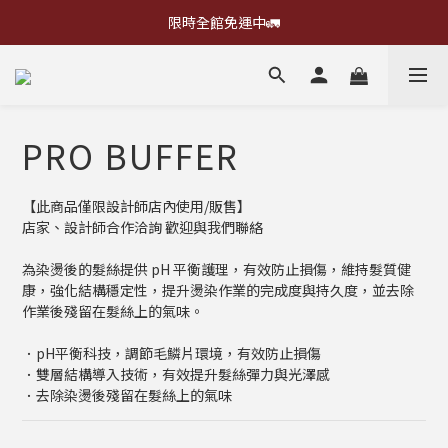
限時全館免運中🚛
PRO BUFFER
【此商品僅限設計師店內使用/販售】
店家、設計師合作洽詢 歡迎與我們聯絡
為染燙後的髮絲提供 pH 平衡護理，有效防止損傷，維持髮質健
康，強化結構穩定性，提升燙染作業的完成度與持久度，並去除
作業後殘留在髮絲上的氣味。
．pH平衡科技，調節毛鱗片環境，有效防止損傷
．雙層結構導入技術，有效提升髮絲彈力與光澤感
．去除染燙後殘留在髮絲上的氣味