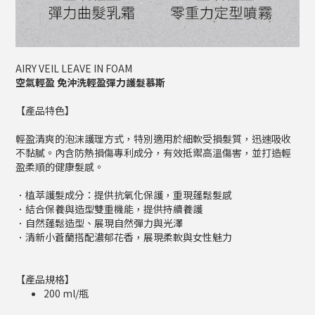
AIRY VEIL LEAVE IN FOAM
空氣輕盈 免沖洗輕盈彈力護髮慕斯
【產品特色】
輕盈清爽的泡沫護理方式，特別適用於細軟受損髮質，迅速吸收
不黏膩。內含防熱損傷專利成分，有效抵禦高溫傷害，並打造輕
盈柔順的健康髮感。
．植萃護髮成分：提供抗氧化保護，重現蓬鬆髮感
．結合保養與造型雙重機能，提供持續養護
．自然蓬鬆造型、展現自然彈力與光澤
．清新小蒼蘭搭配濃郁花香，展現柔軟與女性魅力
【產品規格】
200 ml/瓶