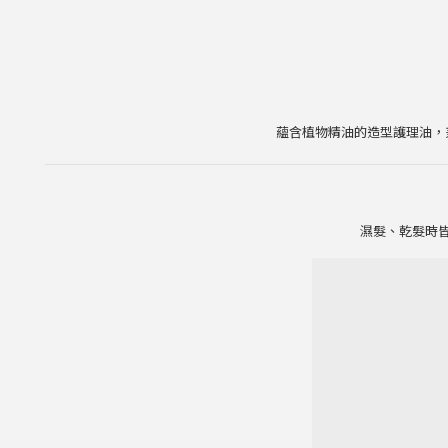
蘊含植物精油的造型護理油，
濕髮、乾髮時