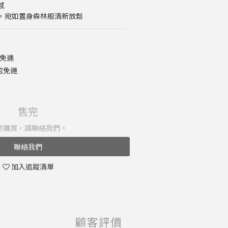
感
，宛如置身森林般清新放鬆
 免運
館免運
售完
想購買，請聯絡我們。
聯絡我們
加入追蹤清單
顧客評價