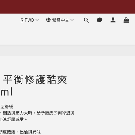
$
TWD
繁體中文
 平衡修護酷爽
ml
降溫舒緩
、悶熱與壓力大時，給予頭皮即刻降溫與
沁涼舒壓感受。
頭皮悶熱、出油與異味