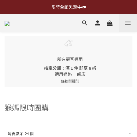
限時全館免運中🚛
所有顧客適用
指定分類：滿 1 件 即享 8 折
適用通路：
網店
條款與細則
猴媽限時團購
每頁顯示 24 個