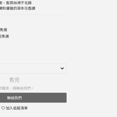
度，髮質絲滑不毛躁
調和優雅的草本花香調
 免運
館免運
售完
想購買，請聯絡我們。
聯絡我們
加入追蹤清單