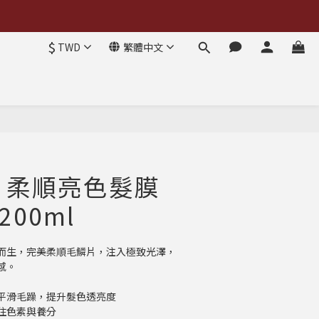
$
TWD
繁體中文
 柔順亮色髮膜
200ml
而生，完美柔順毛鱗片，注入極致光澤，
感。
平滑毛躁，提升髮色透亮度
住色素與養分