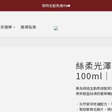
限時全館免運中🚛
需求選擇
選擇指南
絲柔光澤
100ml｜
專為締造生動柔順髮質
帶來輕盈絲滑的奢華觸
．天然果萃修護配方：
．幫助緊緻毛鱗片，鎖