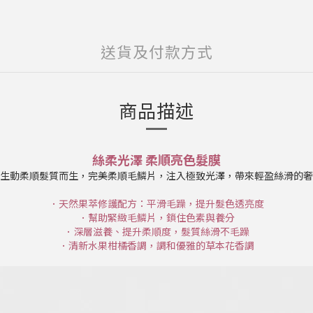
送貨及付款方式
商品描述
絲柔光澤 柔順亮色髮膜
生動柔順髮質而生，完美柔順毛鱗片，注入極致光澤，帶來輕盈絲滑的奢
．天然果萃修護配方：平滑毛躁，提升髮色透亮度
．幫助緊緻毛鱗片，鎖住色素與養分
．深層滋養、提升柔順度，髮質絲滑不毛躁
．清新水果柑橘香調，調和優雅的草本花香調